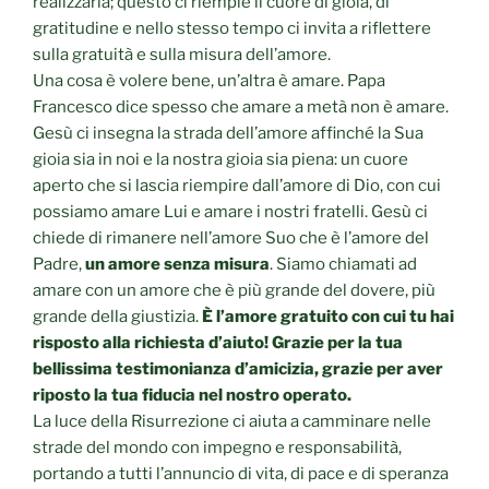
realizzarla; questo ci riempie il cuore di gioia, di
gratitudine e nello stesso tempo ci invita a riflettere
sulla gratuità e sulla misura dell’amore.
Una cosa è volere bene, un’altra è amare. Papa
Francesco dice spesso che amare a metà non è amare.
Gesù ci insegna la strada dell’amore affinché la Sua
gioia sia in noi e la nostra gioia sia piena: un cuore
aperto che si lascia riempire dall’amore di Dio, con cui
possiamo amare Lui e amare i nostri fratelli. Gesù ci
chiede di rimanere nell’amore Suo che è l’amore del
Padre,
un amore senza misura
. Siamo chiamati ad
amare con un amore che è più grande del dovere, più
grande della giustizia.
È l’amore gratuito con cui tu hai
risposto alla richiesta d’aiuto! Grazie per la tua
bellissima testimonianza d’amicizia, grazie per aver
riposto la tua fiducia nel nostro operato.
La luce della Risurrezione ci aiuta a camminare nelle
strade del mondo con impegno e responsabilità,
portando a tutti l’annuncio di vita, di pace e di speranza