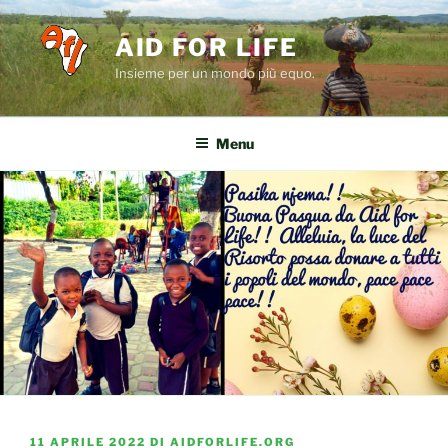
Salta
al
AID FOR LIFE
contenuto
Insieme per un mondo più equo.
Menu
PUBBLICATO
11 APRILE 2022
DI
AIDFORLIFE.ORG