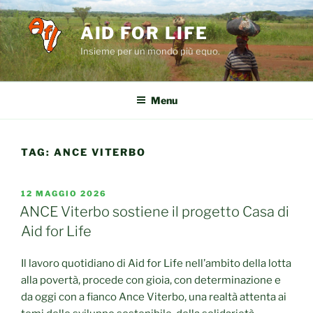
Salta
al
AID FOR LIFE
contenuto
Insieme per un mondo più equo.
Menu
TAG:
ANCE VITERBO
PUBBLICATO
12 MAGGIO 2026
IL
ANCE Viterbo sostiene il progetto Casa di
Aid for Life
Il lavoro quotidiano di Aid for Life nell’ambito della lotta
alla povertà, procede con gioia, con determinazione e
da oggi con a fianco Ance Viterbo, una realtà attenta ai