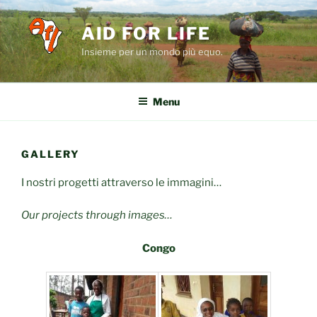
Salta
al
AID FOR LIFE
contenuto
Insieme per un mondo più equo.
Menu
GALLERY
I nostri progetti attraverso le immagini…
Our projects through images…
Congo