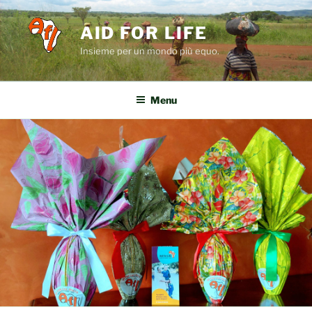
Salta
al
AID FOR LIFE
contenuto
Insieme per un mondo più equo.
Menu