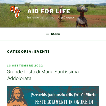
Salta
al
AID FOR LIFE
contenuto
Insieme per un mondo più equo.
Menu
CATEGORIA:
EVENTI
PUBBLICATO
13 SETTEMBRE 2022
IL
Grande festa di Maria Santissima
Addolorata