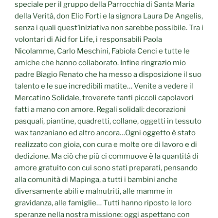
speciale per il gruppo della Parrocchia di Santa Maria
della Verità, don Elio Forti e la signora Laura De Angelis,
senza i quali quest’iniziativa non sarebbe possibile. Tra i
volontari di Aid for Life, i responsabili Paola
Nicolamme, Carlo Meschini, Fabiola Cenci e tutte le
amiche che hanno collaborato. Infine ringrazio mio
padre Biagio Renato che ha messo a disposizione il suo
talento e le sue incredibili matite… Venite a vedere il
Mercatino Solidale, troverete tanti piccoli capolavori
fatti a mano con amore. Regali solidali: decorazioni
pasquali, piantine, quadretti, collane, oggetti in tessuto
wax tanzaniano ed altro ancora…Ogni oggetto è stato
realizzato con gioia, con cura e molte ore di lavoro e di
dedizione. Ma ciò che più ci commuove è la quantità di
amore gratuito con cui sono stati preparati, pensando
alla comunità di Mapinga, a tutti i bambini anche
diversamente abili e malnutriti, alle mamme in
gravidanza, alle famiglie… Tutti hanno riposto le loro
speranze nella nostra missione: oggi aspettano con