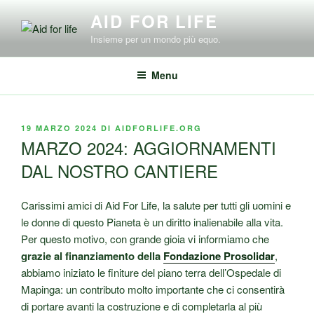
Salta
AID FOR LIFE
al
Insieme per un mondo più equo.
contenuto
Menu
PUBBLICATO
19 MARZO 2024
DI
AIDFORLIFE.ORG
IL
MARZO 2024: AGGIORNAMENTI
DAL NOSTRO CANTIERE
Carissimi amici di Aid For Life, la salute per tutti gli uomini e
le donne di questo Pianeta è un diritto inalienabile alla vita.
Per questo motivo, con grande gioia vi informiamo che
grazie al finanziamento della
Fondazione Prosolidar
,
abbiamo iniziato le finiture del piano terra dell’Ospedale di
Mapinga: un contributo molto importante che ci consentirà
di portare avanti la costruzione e di completarla al più