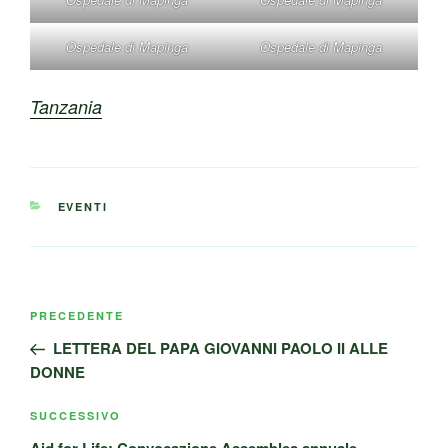
Ospedale di Mapinga
Ospedale di Mapinga
Tanzania
CATEGORIE
EVENTI
Navigazione
Articolo
PRECEDENTE
articoli
precedente:
LETTERA DEL PAPA GIOVANNI PAOLO II ALLE
DONNE
Articolo
SUCCESSIVO
successivo
Aid for Life: Convocazione Assemblea annuale