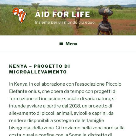
Salta
al
AID FOR LIFE
contenuto
Insieme per un mondo più equo.
Menu
KENYA – PROGETTO DI
MICROALLEVAMENTO
In Kenya, in collaborazione con l’associazione Piccolo
Elefante onlus, che opera da tempo con progetti di
formazione ed inclusione sociale di varia natura, si
intende avviare a partire dal 2018, un progetto di
allevamento di piccoli animali, avicoli e caprini, da
rendere disponibili a sostegno delle famiglie
bisognose della zona. Ci troviamo nella zona nord sulla
costa, quasi a confine con la Somalia, distretto di